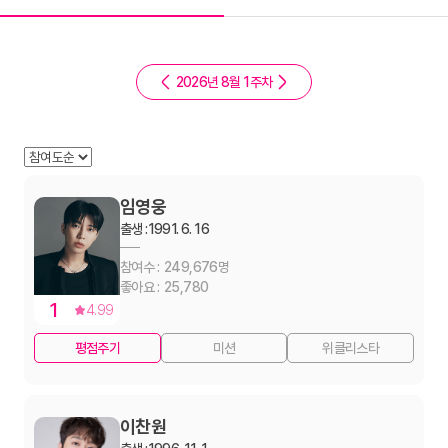
2026년 8월 1주차
임영웅
출생 :
1991. 6. 16
249,676
25,780
1
4.99
평점주기
미션
위클리스타
이찬원