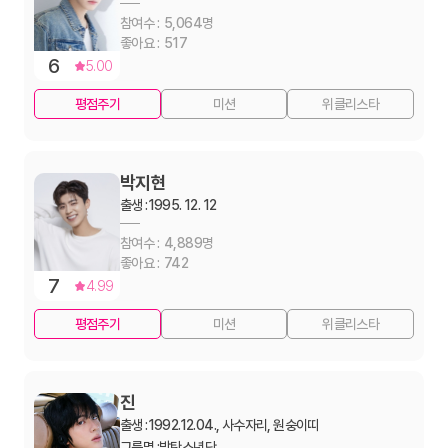
5,064
517
6
5.00
평점주기
미션
위클리스타
박지현
출생 :
1995. 12. 12
4,889
742
7
4.99
평점주기
미션
위클리스타
진
출생 :
1992.12.04., 사수자리, 원숭이띠
그룹명 :
방탄소년단