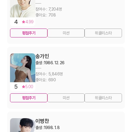
7,204
708
4
4.99
평점주기
미션
위클리스타
송가인
출생 :
1986. 12. 26
5,846
690
5
5.00
평점주기
미션
위클리스타
이병찬
출생 :
1998. 1. 8