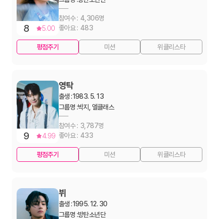
4,306
8
483
5.00
평점주기
미션
위클리스타
영탁
출생 :
1983. 5. 13
그룹명 :
박지, 엘클래스
3,787
9
433
4.99
평점주기
미션
위클리스타
뷔
출생 :
1995. 12. 30
그룹명 :
방탄소년단