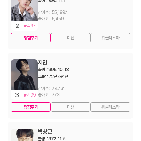
출생 :
1996. 11. 1
55,199
5,459
2
4.97
평점주기
미션
위클리스타
지민
출생 :
1995. 10. 13
그룹명 :
방탄소년단
7,473
3
773
4.99
평점주기
미션
위클리스타
박창근
출생 :
1972. 11. 5