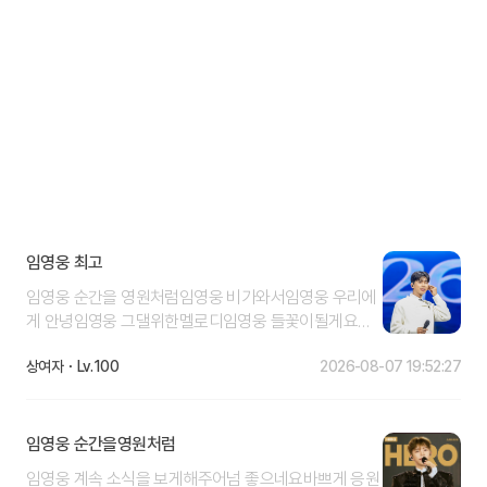
임영웅 최고
임영웅 순간을 영원처럼임영웅 비가와서임영웅 우리에
게 안녕임영웅 그댈위한멜로디임영웅 들꽃이될게요임
영웅 ULSSIGU임영웅 답장을보낸지임영웅 알겠어요 미
상여자
100
2026-08-07 19:52:27
안해요임영웅 하나은행임영웅 응원합니다
임영웅 순간을영원처럼
임영웅 계속 소식을 보게해주어넘 좋으네요바쁘게 응원