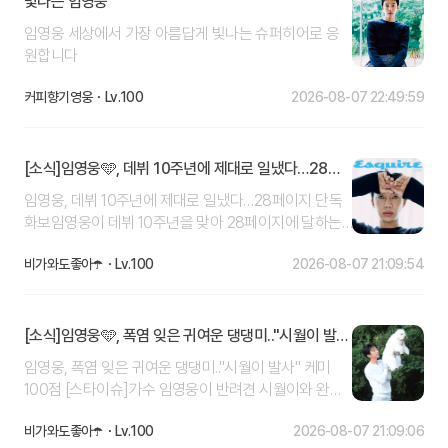
빛나는 임영웅
임영웅 세상에서 가장 아름답게 빛나는 슈퍼히어로 응
원합니다
커피향기영웅
100
2026-08-07 22:49:59
[소식]
임영웅🩵, 데뷔 10주년에 제대로 일냈다…28페
이지 단독 화보
임영웅, 데뷔 10주년에 제대로 일냈다…28페이지 단독
화보임영웅이 데뷔 10주년을 맞아 28페이지에 달하는
화보와 인터뷰로 팬들을 만난다.임영웅은 7일 라이프스
비가와도좋아☂️
100
2026-08-07 21:09:54
타일 매거진 ‘에스콰이어 코리아’ 9월호 커버를 장식하
며 3종의 커버를 공개했다.이번 화보에서 임영웅은 한
편의 서사를 써 내려가는 젊은 작가를 연상시키는 서정
적인 분위기로 색다른 모습을 보여준다. 특히 깊은 눈빛
[소식]
임영웅🩵, 폭염 잊은 귀여운 댕댕미.."시월이 발
을 담은 클로즈업 커버에는 영웅시대의 공식 컬러로 채
사" 케미 100점
임영웅, 폭염 잊은 귀여운 댕댕미.."시월이 발사" 케미
색한 로고를 더해 의미를 살렸다.해당 이미지는 임영웅
100점 [스타이슈]가수 임영웅이 반려견 시월이와 완벽
의 데뷔 10주년 당일인 8일 오전 서울 논현동 HLL 사옥
한 듀오 케미를 뽐냈다.임영웅은 7일 자신의 개인계정에
외벽에 대형 현수막으로 설치된다.이번 기획은 커버에
비가와도좋아☂️
100
2026-08-07 21:09:06
"시월이 발사"라는 글과 사진을 게재했다.공개된 사진
그치지 않는다. 커버 3종과 함께 총 28페이지에 달하는