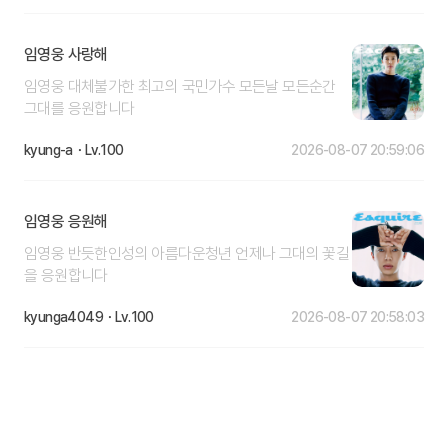
속 임영웅은 녹음이 우거진 나무 앞에서 반려견 시월이
화보와 인터뷰가 임영웅에게 초점을 맞춰 구성됐다. 화
를 글고 포즈를 취하고 있다.더위에 지친 듯 멍항 표정의
보에는 평소 보여준 스타일과 또 다른 임영웅의 모습을
시월이와 장난스러운 임영웅의 모습이 눈길을 끈다. 닮
임영웅 사랑해
담았다. 인터뷰에서는 지난 10년을 바라보는 그의 생각
은듯한 댕댕미를 발산하는 임영웅과 시월이의 모습이
과 속마음도 공개한다.디지털 콘텐츠도 순차적으로 공개
임영웅 대체불가한 최고의 국민가수 모든날 모든순간
완벽한 케미를 자랑한다.한편 임영웅은 내달 콘서트로
한다. 임영웅이 지난 10년간의 활동을 돌아보는 영상부
그대를 응원합니다
팬들을 만난다. 임영웅의 'IM HERO - THE STADIUM
터 가방 속 애장품을 소개하는 콘텐츠, ‘10’을 키워드로
2'는 오는 9월 4일부터 3일간 고양종합운동장 주경기장
이야기를 나누는 인터뷰 등이 마련됐다. 관련 콘텐츠는
kyung-a
100
2026-08-07 20:59:06
에서 열린다. 임영웅은 콘서트 티켓을 예매 오픈할 때마
에스콰이어 코리아 웹사이트와 유튜브, 인스타그램 등
다 '피켓팅'은 기본, 초고속 전석매진을 기록하며 자신의
공식 채널에서 9월 초까지 공개된다.2016년 ‘미워요’로
기록을 경신, 남다른 티켓파워를 입증한 바 있다.✍️출
데뷔한 임영웅은 2020년 ‘미스터 트롯’에서 진(眞)을 차
임영웅 응원해
처. 스타뉴스 | 김미화 기자
지하며 대중적인 인지도를 높였다. 이후 음원과 앨범은
임영웅 반듯한인성의 아름다운청년 언제나 그대의 꽃길
물론 공연에서도 꾸준한 성과를 이어왔다.데뷔 10주년
을 응원합니다
에도 티켓 파워는 여전하다. 9월 4일부터 고양종합운동
장에서 3일간 열리는 콘서트가 매진됐고 팬들의 성원에
kyunga4049
100
2026-08-07 20:58:03
힘입어 추가 좌석도 열었다.임영웅의 화보가 담긴 ‘에스
콰이어’ 9월호는 7일부터 온라인 서점에서 예약 구매할
수 있으며 8월 말부터 전국 오프라인 서점에서도 판매된
다. 화보와 관련 콘텐츠는 글로벌 에스콰이어 채널을 통
해서도 소개될 예정이다.✍️출처. 스포츠동아 이수진 기
자